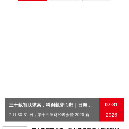
07-31
三十载智联求索，科创载誉而归｜日海智能斩获第十五届财经峰会科技创新先锋奖
2026
7 月 30-31 日，第十五届财经峰会暨 2026 新质生产力企业家大会于上海隆重举办，会上，...