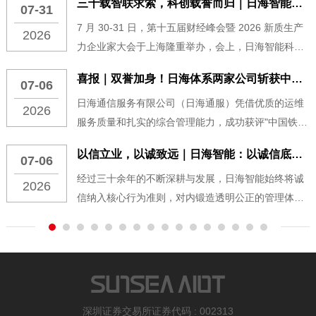
三十载智联求索，科创载誉而归｜日海智能斩获第十五届财经峰会科技创新先锋奖
07-31
7 月 30-31 日，第十五届财经峰会暨 2026 新质生产
2026
力企业家大会于上海隆重举办，会上，日海智能科技
股份有限公司（证券代码：002313）凭借 AIoT 领域
喜报｜双誉加身！日海体系两家公司斩获中国铁塔2025年度代维星级荣誉
07-06
长期技术创新积淀与产业落地成效，成功斩获2026 科
日海通信服务有限公司（日海通服）凭借优质的运维
技创新先锋奖，收获权威财经平台高度认可。
2026
服务质量和扎实的综合管理能力，成功获评"中国铁塔
2025年度四星代维单位"，旗下子公司日海恒联通信
以信立业，以诚致远｜日海智能：以诚信底色，筑就 AIoT 长期发展之路
07-06
技术有限公司（日海恒联）同步获评"中国铁塔2025
经过三十余年的不断深耕与发展，日海智能始终将诚
年度三星代维单位"，日海体系成为本次评选中为数不
2026
信纳入核心行为准则，对内锻造透明公正的管理体
多同时斩获两项星级认定的代维服务商，充分彰显集
系，对外坚守守信经营、品质为本、合作共赢的商业
团在通信运维领域的综合实力与品牌口碑。
底线，把 “言出必行、求真务实” 融入研发、生产、服
务、供应链全链条，以实实在在的行动，诠释科技企
业的诚信担当。
深圳证券交易所证券代码 : 002313