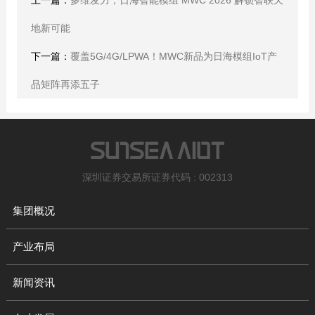
地新可能
下一篇：
覆盖5G/4G/LPWA！MWC新品为日海模组IoT产
品矩阵再添五子
深圳证券交易所证券代码 : 002313
集团概况
产业布局
新闻资讯