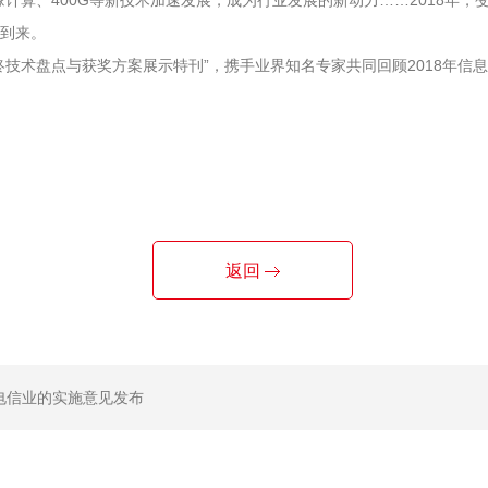
计算、400G等新技术加速发展，成为行业发展的新动力……2018年
到来。
终技术盘点与获奖方案展示特刊”，携手业界知名专家共同回顾2018年信
返回
电信业的实施意见发布