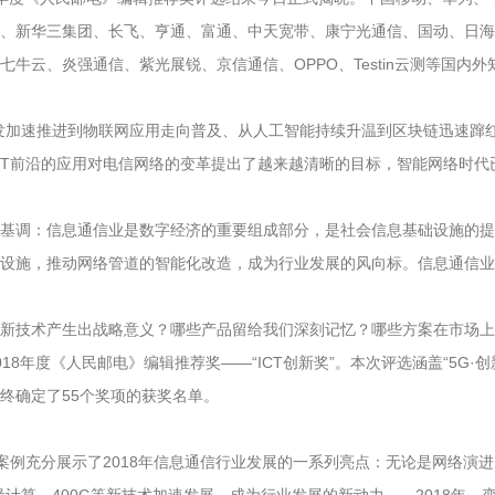
、新华三集团、长飞、亨通、富通、中天宽带、康宁光通信、国动、日海
牛云、炎强通信、紫光展锐、京信通信、OPPO、Testin云测等国内外
发加速推进到物联网应用走向普及、从人工智能持续升温到区块链迅速蹿红
CT前沿的应用对电信网络的变革提出了越来越清晰的目标，智能网络时代已
基调：信息通信业是数字经济的重要组成部分，是社会信息基础设施的提
设施，推动网络管道的智能化改造，成为行业发展的风向标。信息通信业
新技术产生出战略意义？哪些产品留给我们深刻记忆？哪些方案在市场上
度《人民邮电》编辑推荐奖——“ICT创新奖”。本次评选涵盖“5G·创新”“
终确定了55个奖项的获奖名单。
和案例充分展示了2018年信息通信行业发展的一系列亮点：无论是网络演