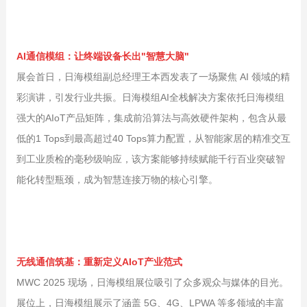
AI通信模组：让终端设备长出"智慧大脑"
展会首日，日海模组副总经理王本西发表了一场聚焦 AI 领域的精
彩演讲，引发行业共振。日海模组AI全栈解决方案依托日海模组
强大的AIoT产品矩阵，集成前沿算法与高效硬件架构，包含从最
低的1 Tops到最高超过40 Tops算力配置，从智能家居的精准交互
到工业质检的毫秒级响应，该方案能够持续赋能千行百业突破智
能化转型瓶颈，成为智慧连接万物的核心引擎。
无线通信筑基：重新定义AIoT产业范式
MWC 2025 现场，日海模组展位吸引了众多观众与媒体的目光。
展位上，日海模组展示了涵盖 5G、4G、LPWA 等多领域的丰富