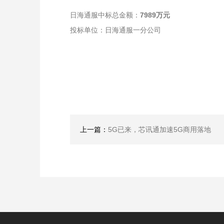
日海通服中标总金额：
7989万元
投标单位：日海通服一分公司
上一篇：
5G已来，芯讯通加速5G商用落地