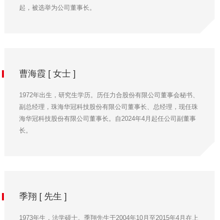
起，被选举为公司董事长。
曹海霞 [ 女士 ]
1972年出生，研究生学历。历任力合股份有限公司董事会秘书、
副总经理，珠海华冠科技股份有限公司董事长、总经理，现任珠
海华冠科技股份有限公司董事长。自2024年4月起任公司副董事
长。
季翔 [ 先生 ]
1973年生，法学硕士。季翔先生于2004年10月至2015年4月在上