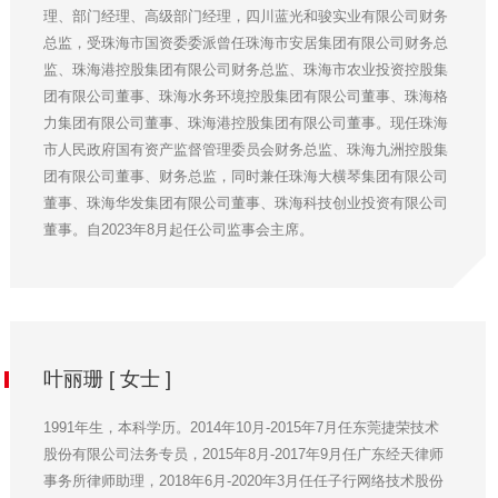
理、部门经理、高级部门经理，四川蓝光和骏实业有限公司财务
总监，受珠海市国资委委派曾任珠海市安居集团有限公司财务总
监、珠海港控股集团有限公司财务总监、珠海市农业投资控股集
团有限公司董事、珠海水务环境控股集团有限公司董事、珠海格
力集团有限公司董事、珠海港控股集团有限公司董事。现任珠海
市人民政府国有资产监督管理委员会财务总监、珠海九洲控股集
团有限公司董事、财务总监，同时兼任珠海大横琴集团有限公司
董事、珠海华发集团有限公司董事、珠海科技创业投资有限公司
董事。自2023年8月起任公司监事会主席。
叶丽珊 [ 女士 ]
1991年生，本科学历。2014年10月-2015年7月任东莞捷荣技术
股份有限公司法务专员，2015年8月-2017年9月任广东经天律师
事务所律师助理，2018年6月-2020年3月任任子行网络技术股份