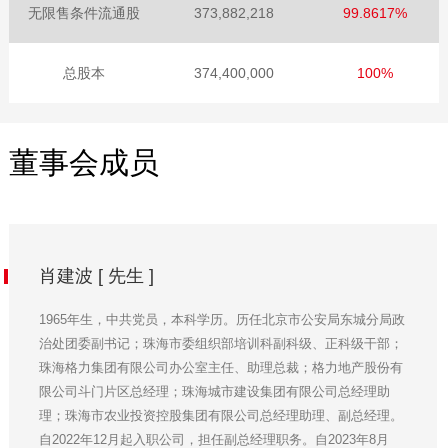
无限售条件流通股
373,882,218
99.8617%
总股本
374,400,000
100%
董事会成员
肖建波 [ 先生 ]
1965年生，中共党员，本科学历。历任北京市公安局东城分局政
治处团委副书记；珠海市委组织部培训科副科级、正科级干部；
珠海格力集团有限公司办公室主任、助理总裁；格力地产股份有
限公司斗门片区总经理；珠海城市建设集团有限公司总经理助
理；珠海市农业投资控股集团有限公司总经理助理、副总经理。
自2022年12月起入职公司，担任副总经理职务。自2023年8月