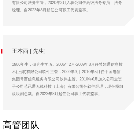
有限公司法务主管，2020年3月入职公司任高级法务专员、法务
经理。自2023年8月起任公司职工代表监事。
王本西 [ 先生]
1980年生，研究生学历。2006年2月-2009年8月任希姆通信息技
术(上海)有限公司软件主管，2009年9月-2010年5月任中国电信
集团号百信息服务有限公司软件主管。2010年6月加入公司全资
子公司芯讯通无线科技（上海）有限公司任软件经理，现任模组
板块副总裁。自2023年8月起任公司职工代表监事。
高管团队