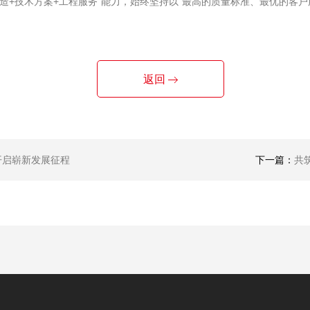
造+技术方案+工程服务”能力，始终坚持以“最高的质量标准、最优的客
返回
开启崭新发展征程
下一篇：
共