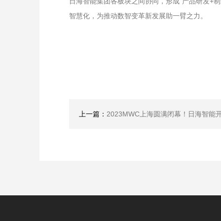
日海智能集团各板块之间协同，形成“产品研发+制
智慧化，为推动数智变革新发展助一臂之力。
上一篇：
2023MWC上海圆满闭幕！日海智能